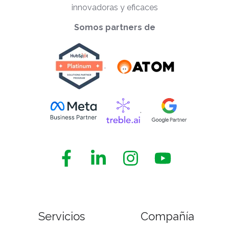
innovadoras y eficaces
Somos partners de
.
.
Facebook
Linkedin
Instagram
Youtube
Opres
Opres
Opres
Opres
Servicios
Compañía